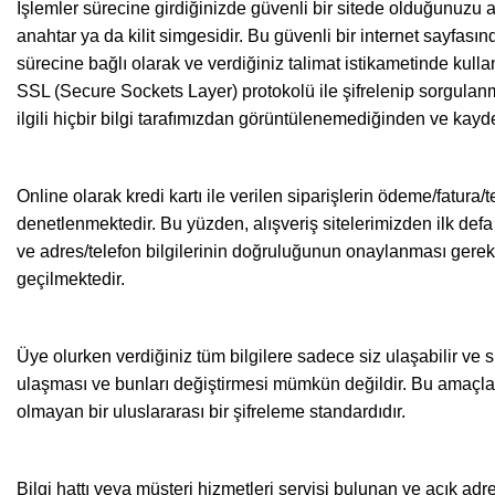
İşlemler sürecine girdiğinizde güvenli bir sitede olduğunuzu an
anahtar ya da kilit simgesidir. Bu güvenli bir internet sayfasınd
sürecine bağlı olarak ve verdiğiniz talimat istikametinde kullanıl
SSL (Secure Sockets Layer) protokolü ile şifrelenip sorgulanmak 
ilgili hiçbir bilgi tarafımızdan görüntülenemediğinden ve kayd
Online olarak kredi kartı ile verilen siparişlerin ödeme/fatura/te
denetlenmektedir. Bu yüzden, alışveriş sitelerimizden ilk defa 
ve adres/telefon bilgilerinin doğruluğunun onaylanması gereklidir
geçilmektedir.
Üye olurken verdiğiniz tüm bilgilere sadece siz ulaşabilir ve siz
ulaşması ve bunları değiştirmesi mümkün değildir. Bu amaçla, 
olmayan bir uluslararası bir şifreleme standardıdır.
Bilgi hattı veya müşteri hizmetleri servisi bulunan ve açık adres