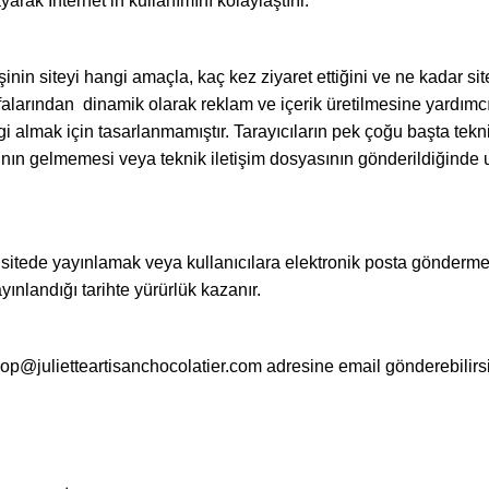
arak İnternet’in kullanımını kolaylaştırır.
kişinin siteyi hangi amaçla, kaç kez ziyaret ettiğini ve ne kadar sit
falarından dinamik olarak reklam ve içerik üretilmesine yardımcı 
i almak için tasarlanmamıştır. Tarayıcıların pek çoğu başta tekn
asının gelmemesi veya teknik iletişim dosyasının gönderildiğinde
an sitede yayınlamak veya kullanıcılara elektronik posta gönderm
ayınlandığı tarihte yürürlük kazanır.
in shop@julietteartisanchocolatier.com adresine email gönderebilirs