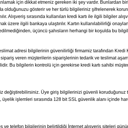
lamak için dikkat etmeniz gereken iki şey vardır. Bunlardan biri 
a olduğunuzu gösterir ve her türlü bilgileriniz şifrelenerek korunu
ır. Alışveriş sırasında kullanılan kredi kartı ile ilgili bilgiler al
üzere ilgili bankaya ulaştırılır. Kartın kullanılabilirliği onaylan
edilmediğinden, üçüncü şahısların herhangi bir koşulda bu bilgil
slimat adresi bilgilerinin güvenilirliği firmamiz tarafından Kredi K
sipariş veren müşterilerin siparişlerinin tedarik ve teslimat aşa
. Bu bilgilerin kontrolü için gerekirse kredi kartı sahibi müşteri 
 değiştirebilirsiniz. Üye giriş bilgilerinizi güvenli koruduğunuz ta
üyelik işlemleri sırasında 128 bit SSL güvenlik alanı içinde har
 ve telefon bilgilerinin belirtildiği İnternet alışveriş siteleri g