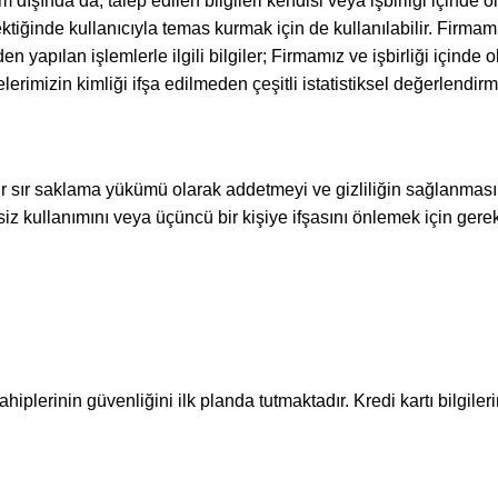
ışında da, talep edilen bilgileri kendisi veya işbirliği içinde 
tiğinde kullanıcıyla temas kurmak için de kullanılabilir. Firmamı
yapılan işlemlerle ilgili bilgiler; Firmamız ve işbirliği içinde o
rimizin kimliği ifşa edilmeden çeşitli istatistiksel değerlendirm
u bir sır saklama yükümü olarak addetmeyi ve gizliliğin sağlanmas
z kullanımını veya üçüncü bir kişiye ifşasını önlemek için gerekl
ahiplerinin güvenliğini ilk planda tutmaktadır. Kredi kartı bilgile