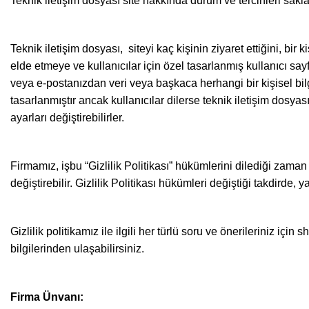
Teknik iletişim dosyası site hakkında durum ve tercihleri saklay
Teknik iletişim dosyası, siteyi kaç kişinin ziyaret ettiğini, bir 
elde etmeye ve kullanıcılar için özel tasarlanmış kullanıcı say
veya e-postanızdan veri veya başkaca herhangi bir kişisel bilg
tasarlanmıştır ancak kullanıcılar dilerse teknik iletişim dosy
ayarları değiştirebilirler.
Firmamız, işbu “Gizlilik Politikası” hükümlerini dilediği zam
değiştirebilir. Gizlilik Politikası hükümleri değiştiği takdirde, y
Gizlilik politikamız ile ilgili her türlü soru ve önerileriniz iç
bilgilerinden ulaşabilirsiniz.
Firma Ünvanı: