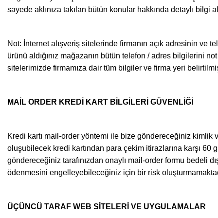
sayede aklınıza takılan bütün konular hakkında detaylı bilgi al
Not: İnternet alışveriş sitelerinde firmanın açık adresinin ve
ürünü aldığınız mağazanın bütün telefon / adres bilgilerini no
sitelerimizde firmamıza dair tüm bilgiler ve firma yeri belirtilmiş
MAİL ORDER KREDİ KART BİLGİLERİ GÜVENLİĞİ
Kredi kartı mail-order yöntemi ile bize göndereceğiniz kimlik ve
oluşubilecek kredi kartından para çekim itirazlarına karşı 60 g
göndereceğiniz tarafınızdan onaylı mail-order formu bedeli dış
ödenmesini engelleyebileceğiniz için bir risk oluşturmamaktad
ÜÇÜNCÜ TARAF WEB SİTELERİ VE UYGULAMALAR