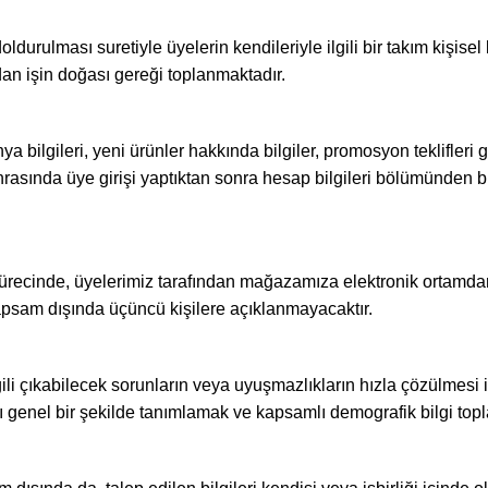
rulması suretiyle üyelerin kendileriyle ilgili bir takım kişisel bil
dan işin doğası gereği toplanmaktadır.
lgileri, yeni ürünler hakkında bilgiler, promosyon teklifleri gön
asında üye girişi yaptıktan sonra hesap bilgileri bölümünden bu 
ecinde, üyelerimiz tarafından mağazamıza elektronik ortamdan ile
kapsam dışında üçüncü kişilere açıklanmayacaktır.
lgili çıkabilecek sorunların veya uyuşmazlıkların hızla çözülmesi 
ı genel bir şekilde tanımlamak ve kapsamlı demografik bilgi topl